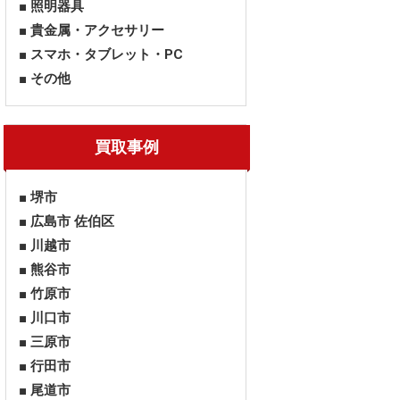
照明器具
貴金属・アクセサリー
スマホ・タブレット・PC
その他
買取事例
堺市
広島市 佐伯区
川越市
熊谷市
竹原市
川口市
三原市
行田市
尾道市