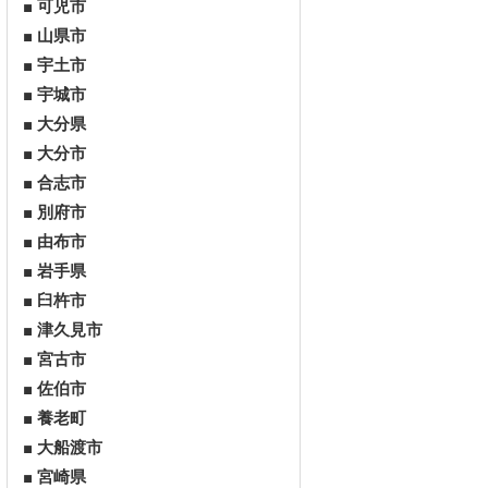
可児市
山県市
宇土市
宇城市
大分県
大分市
合志市
別府市
由布市
岩手県
臼杵市
津久見市
宮古市
佐伯市
養老町
大船渡市
宮崎県