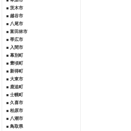
草加市
茨木市
越谷市
八尾市
富田林市
帯広市
入間市
幕別町
豊頃町
新得町
大東市
鹿追町
士幌町
久喜市
柏原市
八潮市
鳥取県